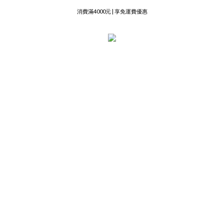
註冊成為會員即送50元購物金
消費滿4000元 | 享免運費優惠
註冊成為會員即送50元購物金