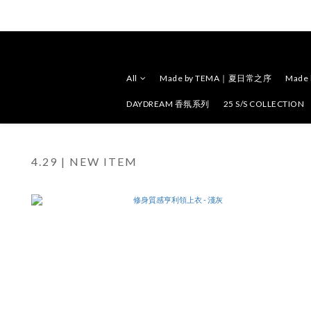
All
Made by TEMA｜夏日常之序
Made
DAYDREAM 香氛系列
25 S/S COLLECTION
4.29 | NEW ITEM