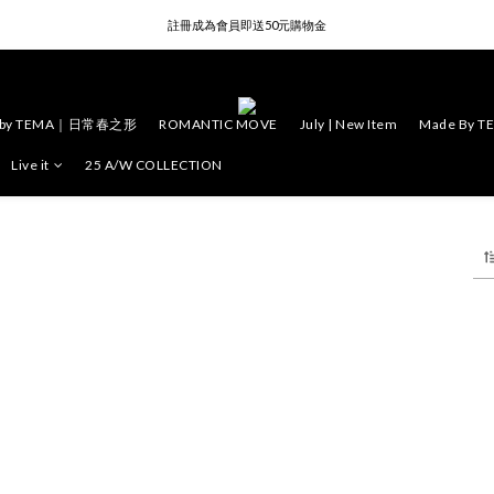
註冊成為會員即送50元購物金
註冊成為會員即送50元購物金
消費滿4000元 | 享免運費優惠
 by TEMA｜日常春之形
ROMANTIC MOVE
July | New Item
Made By T
註冊成為會員即送50元購物金
Live it
25 A/W COLLECTION