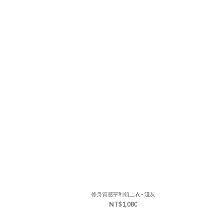
修身質感亨利領上衣 - 淺灰
NT$1,080