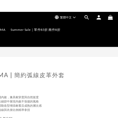
繁體中文
EMA
Summer Sale｜單件85折 兩件8折
立即購買
TEMA | 簡約弧線皮革外套
沉穩內斂，兼具耐穿度與自然挺度
，在細節中展現內斂不張揚的風格
與通勤造型增添耐看且成熟的層次感
肩線與衣身比例精準拿捏