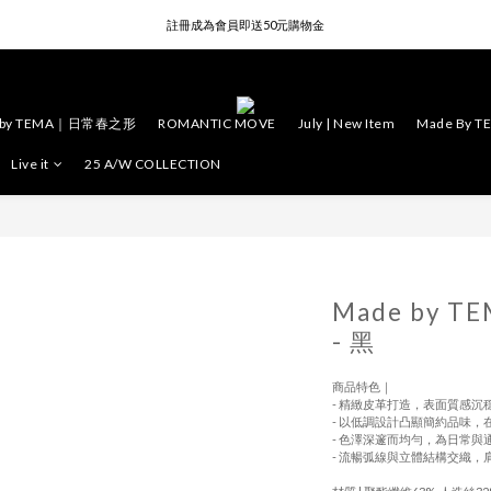
註冊成為會員即送50元購物金
註冊成為會員即送50元購物金
消費滿4000元 | 享免運費優惠
 by TEMA｜日常春之形
ROMANTIC MOVE
July | New Item
Made By T
註冊成為會員即送50元購物金
Live it
25 A/W COLLECTION
Made by 
- 黑
商品特色｜
- 精緻皮革打造，表面質感
- 以低調設計凸顯簡約品味
- 色澤深邃而均勻，為日常
- 流暢弧線與立體結構交織，