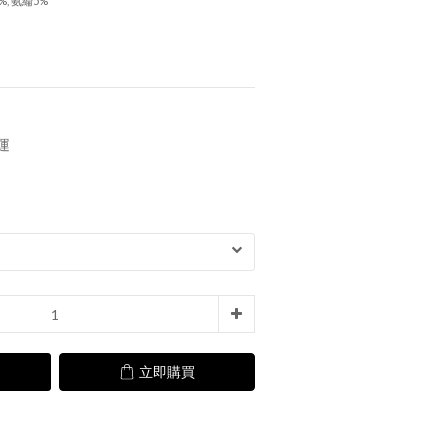
%, 氨綸5%
運
立即購買