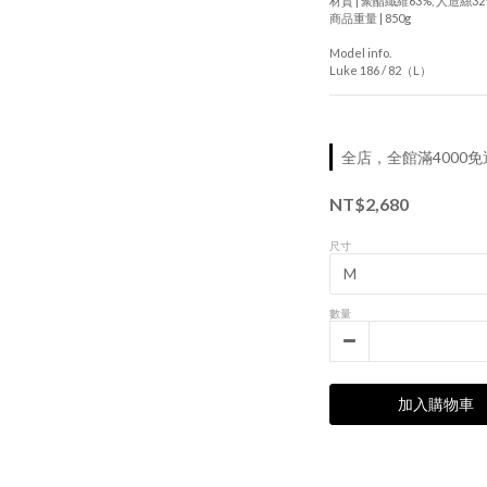
材質 | 聚酯纖維63%, 人造絲32
商品重量 | 850g
Model info.
Luke 186 / 82（L）
全店，全館滿4000免
NT$2,680
尺寸
數量
加入購物車